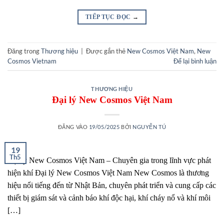
TIẾP TỤC ĐỌC
→
Đăng trong
Thương hiệu
|
Được gắn thẻ
New Cosmos Việt Nam
,
New
Cosmos Vietnam
Để lại bình luận
THƯƠNG HIỆU
Đại lý New Cosmos Việt Nam
ĐĂNG VÀO
19/05/2025
BỞI
NGUYỄN TÚ
19
Th5
Đại lý New Cosmos Việt Nam – Chuyên gia trong lĩnh vực phát
hiện khí Đại lý New Cosmos Việt Nam New Cosmos là thương
hiệu nổi tiếng đến từ Nhật Bản, chuyên phát triển và cung cấp các
thiết bị giám sát và cảnh báo khí độc hại, khí cháy nổ và khí môi
[…]