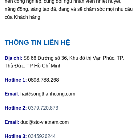
nên công nghiệp, cùng đội ngũ nhân viên nhiệt huyết,
năng động, sáng tạo đã, đang và sẽ chăm sóc mọi nhu cầu
của Khách hàng.
THÔNG TIN LIÊN HỆ
Địa chỉ:
Số 66 Đường số 36, Khu đô thị Vạn Phúc, TP.
Thủ Đức, TP Hồ Chí Minh
0898.788.268
Hotline 1:
Email:
ha@songthanhcong.com
Hotline 2:
0379.720.873
Email:
duc@stc-vietnam.com
Hotline 3:
0345926244