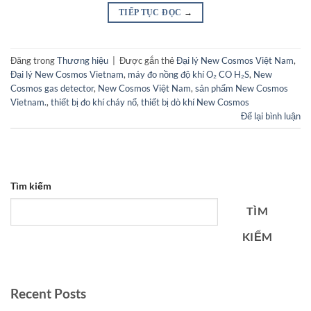
TIẾP TỤC ĐỌC
→
Đăng trong
Thương hiệu
|
Được gắn thẻ
Đại lý New Cosmos Việt Nam
,
Đại lý New Cosmos Vietnam
,
máy đo nồng độ khí O₂ CO H₂S
,
New
Cosmos gas detector
,
New Cosmos Việt Nam
,
sản phẩm New Cosmos
Vietnam.
,
thiết bị đo khí cháy nổ
,
thiết bị dò khí New Cosmos
Để lại bình luận
Tìm kiếm
TÌM
KIẾM
Recent Posts