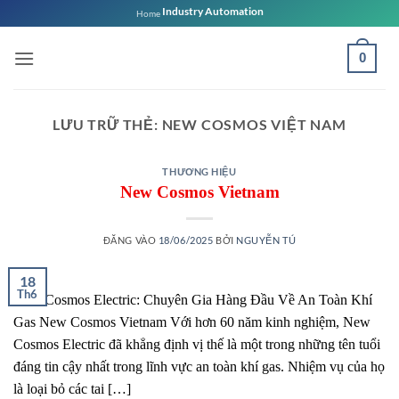
Bỏ
Industry Automation
Home
qua
nội
0
dung
LƯU TRỮ THẺ:
NEW COSMOS VIỆT NAM
THƯƠNG HIỆU
New Cosmos Vietnam
ĐĂNG VÀO
18/06/2025
BỞI
NGUYỄN TÚ
18
Th6
New Cosmos Electric: Chuyên Gia Hàng Đầu Về An Toàn Khí
Gas New Cosmos Vietnam Với hơn 60 năm kinh nghiệm, New
Cosmos Electric đã khẳng định vị thế là một trong những tên tuổi
đáng tin cậy nhất trong lĩnh vực an toàn khí gas. Nhiệm vụ của họ
là loại bỏ các tai […]