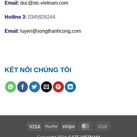
Email:
duc@stc-vietnam.com
Hotline 3:
0345926244
Email:
luyen@songthanhcong.com
KẾT NỐI CHÚNG TÔI
Visa
PayPal
Stripe
MasterCard
Cash
On
Copyright 2026 ©
STC VIETNAM