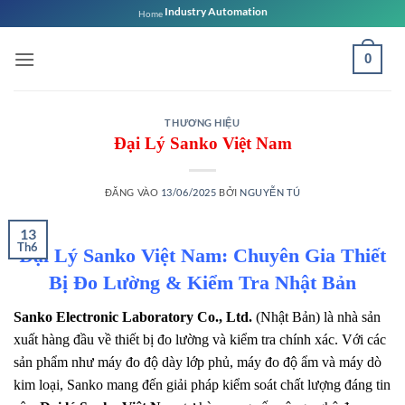
Bỏ
Industry Automation
Home
qua
nội
0
dung
THƯƠNG HIỆU
Đại Lý Sanko Việt Nam
ĐĂNG VÀO
13/06/2025
BỞI
NGUYỄN TÚ
13
Th6
Đại Lý Sanko Việt Nam: Chuyên Gia Thiết
Bị Đo Lường & Kiểm Tra Nhật Bản
Sanko Electronic Laboratory Co., Ltd.
(Nhật Bản) là nhà sản
xuất hàng đầu về thiết bị đo lường và kiểm tra chính xác. Với các
sản phẩm như máy đo độ dày lớp phủ, máy đo độ ẩm và máy dò
kim loại, Sanko mang đến giải pháp kiểm soát chất lượng đáng tin