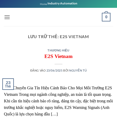
Bỏ
Industry Automation
Home
qua
nội
0
dung
LƯU TRỮ THẺ:
E2S VIETNAM
THƯƠNG HIỆU
E2S Vietnam
ĐĂNG VÀO
23/06/2025
BỞI
NGUYỄN TÚ
23
Th6
E2S: Chuyên Gia Tín Hiệu Cảnh Báo Cho Mọi Môi Trường E2S
Vietnam Trong mọi ngành công nghiệp, an toàn là tối quan trọng.
Khi cần tín hiệu cảnh báo rõ ràng, đáng tin cậy, đặc biệt trong môi
trường khắc nghiệt hoặc nguy hiểm, E2S Warning Signals (Anh
Quốc) là lựa chọn hàng đầu […]