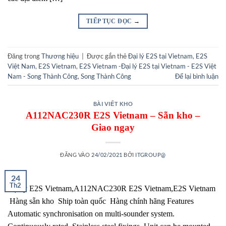
TIẾP TỤC ĐỌC
→
Đăng trong
Thương hiệu
|
Được gắn thẻ
Đại lý E2S tại Vietnam
,
E2S
Việt Nam
,
E2S Vietnam
,
E2S Vietnam -Đại lý E2S tại Vietnam - E2S Việt
Nam - Song Thành Công
,
Song Thành Công
Để lại bình luận
BÀI VIẾT KHO
A112NAC230R E2S Vietnam – Sẵn kho –
Giao ngay
ĐĂNG VÀO
24/02/2021
BỞI
ITGROUP@
24
Th2
Đại lý E2S Vietnam,A112NAC230R E2S Vietnam,E2S Vietnam
Hàng sẵn kho Ship toàn quốc Hàng chính hãng Features
Automatic synchronisation on multi-sounder system.