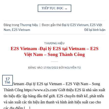
TIẾP TỤC ĐỌC
→
Đăng trong
Thương hiệu
|
Được gắn thẻ
Đại lý E2S Vietnam
,
E2S Việt
Nam
,
E2S Vietnam
Để lại bình luận
THƯƠNG HIỆU
E2S Vietnam -Đại lý E2S tại Vietnam – E2S
Việt Nam – Song Thành Công
ĐĂNG VÀO
17/06/2022
BỞI
NGUYỄN TÚ
17
Th6
E2S Vietnam -Đại lý E2S tại Vietnam – E2S Việt Nam – Song
Thành Công https://www.e2s.com/ Giới thiệu E2S là nhà sản xuất
tín hiệu độc lập hàng đầu thế giới. E2S chuyên thiết kế, phát triển
và sản xuất các tín hiệu âm thanh và hình ảnh hiệu suất cao cho
các địa điểm […]