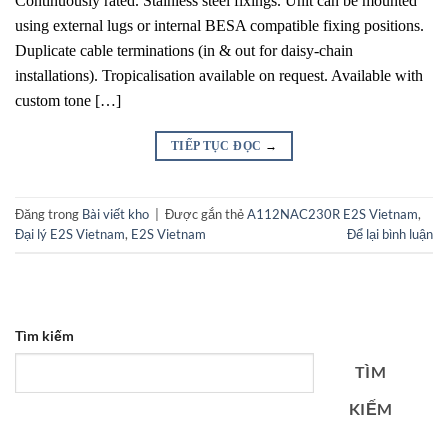
Continuously rated. Stainless steel fixings. Unit can be mounted
using external lugs or internal BESA compatible fixing positions.
Duplicate cable terminations (in & out for daisy-chain
installations). Tropicalisation available on request. Available with
custom tone […]
TIẾP TỤC ĐỌC
→
Đăng trong
Bài viết kho
|
Được gắn thẻ
A112NAC230R E2S Vietnam
,
Đại lý E2S Vietnam
,
E2S Vietnam
Để lại bình luận
Tìm kiếm
TÌM
KIẾM