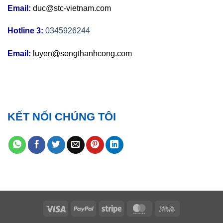
Email:
duc@stc-vietnam.com
Hotline 3:
0345926244
Email:
luyen@songthanhcong.com
KẾT NỐI CHÚNG TÔI
Visa
PayPal
Stripe
MasterCard
Cash
On