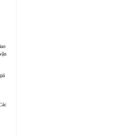
iao
 vận
giá
 Các