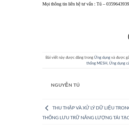
Mọi thông tin liên hệ tư vấn : Tú – 0359643939
Bài viết này được đăng trong
Ứng dụng
và được g
thống MESH
,
Ứng dụng cả
NGUYỄN TÚ
THU THẬP VÀ XỬ LÝ DỮ LIỆU TRON
THỐNG LƯU TRỮ NĂNG LƯỢNG TÁI TẠ