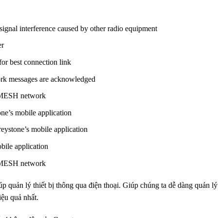
ignal interference caused by other radio equipment
er
for best connection link
ork messages are acknowledged
ed MESH network
ne’s mobile application
eystone’s mobile application
ile application
ed MESH network
 quản lý thiết bị thông qua điện thoại. Giúp chúng ta dễ dàng quản lý
iệu quả nhất.