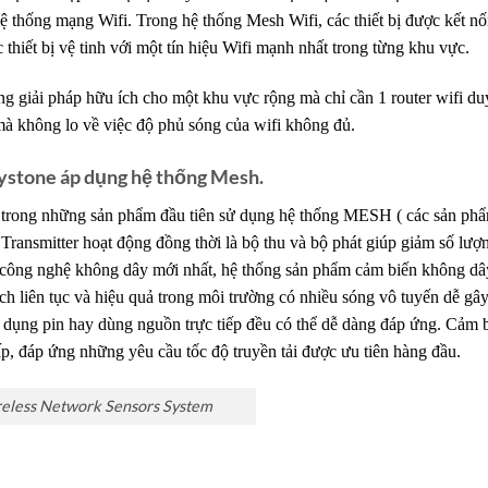
 thống mạng Wifi. Trong hệ thống Mesh Wifi, các thiết bị được kết nố
thiết bị vệ tinh với một tín hiệu Wifi mạnh nhất trong từng khu vực.
g giải pháp hữu ích cho một khu vực rộng mà chỉ cần 1 router wifi du
ị mà không lo về việc độ phủ sóng của wifi không đủ.
ystone áp dụng hệ thống Mesh.
 trong những sản phẩm đầu tiên sử dụng hệ thống MESH ( các sản ph
Transmitter hoạt động đồng thời là bộ thu và bộ phát giúp giảm số lượ
 công nghệ không dây mới nhất, hệ thống sản phẩm cảm biến không dâ
h liên tục và hiệu quả trong môi trường có nhiều sóng vô tuyến dễ gâ
 dụng pin hay dùng nguồn trực tiếp đều có thể dễ dàng đáp ứng. Cảm 
p, đáp ứng những yêu cầu tốc độ truyền tải được ưu tiên hàng đầu.
eless Network Sensors System