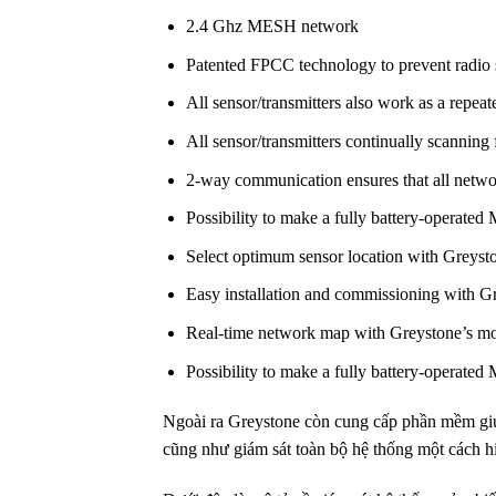
2.4 Ghz MESH network
Patented FPCC technology to prevent radio s
All sensor/transmitters also work as a repeat
All sensor/transmitters continually scanning 
2-way communication ensures that all netw
Possibility to make a fully battery-operat
Select optimum sensor location with Greysto
Easy installation and commissioning with Gr
Real-time network map with Greystone’s mob
Possibility to make a fully battery-operat
Ngoài ra Greystone còn cung cấp phần mềm giúp
cũng như giám sát toàn bộ hệ thống một cách h