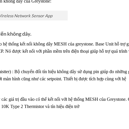
ến không dây của Greystone:
ireless Network Sensor App
iến không dây.
o hệ thống kết nối không dây MESH của greystone. Base Unit hỗ trợ g
Nó được kết nối với phần mềm trên điện thoại giúp hỗ trợ quá trình
er) : Bộ chuyển đổi tín hiệu không dây sử dụng pin giúp đo những 
ới màn hình cũng như các setpoint. Thiết bị được tích hợp cùng với hệ
 các giá trị đầu vào có thể kết nối với hệ thống MESH của Greystone.
C 10K Type 2 Thermistor và tín hiệu điện trở