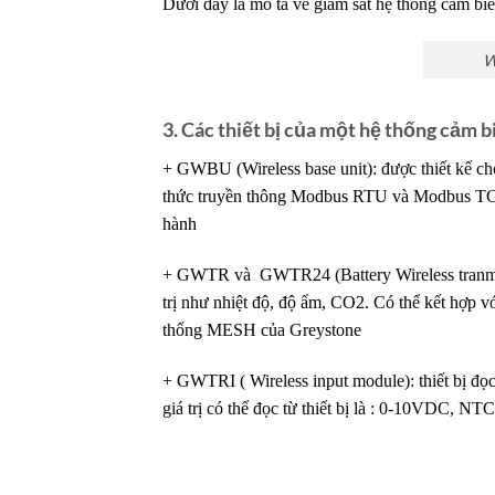
Dưới đây là mô tả về giám sát hệ thống cảm bi
W
3. Các thiết bị của một hệ thống cảm b
+ GWBU (Wireless base unit): được thiết kế ch
thức truyền thông Modbus RTU và Modbus TCP. 
hành
+ GWTR và GWTR24 (Battery Wireless tranmistt
trị như nhiệt độ, độ ẩm, CO2. Có thể kết hợp v
thống MESH của Greystone
+ GWTRI ( Wireless input module): thiết bị đọc
giá trị có thể đọc từ thiết bị là : 0-10VDC, NT