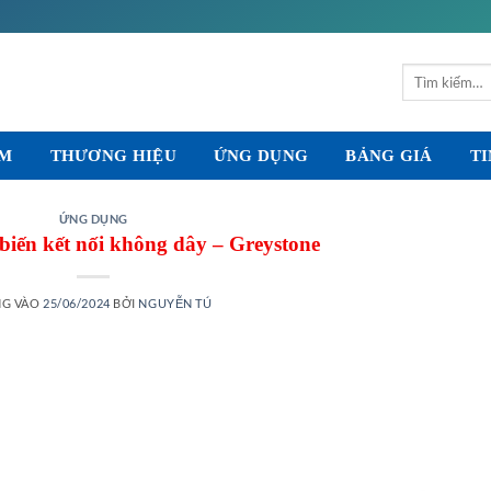
Tìm
kiếm:
ẨM
THƯƠNG HIỆU
ỨNG DỤNG
BẢNG GIÁ
TI
ỨNG DỤNG
biến kết nối không dây – Greystone
NG VÀO
25/06/2024
BỞI
NGUYỄN TÚ