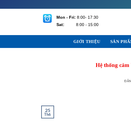
Bỏ
qua
nội
Mon - Fri:
8:00- 17:30
dung
Sat:
8:00 - 15:00
GIỚI THIỆU
SẢN PH
Hệ thống cảm 
ĐĂ
25
Th6