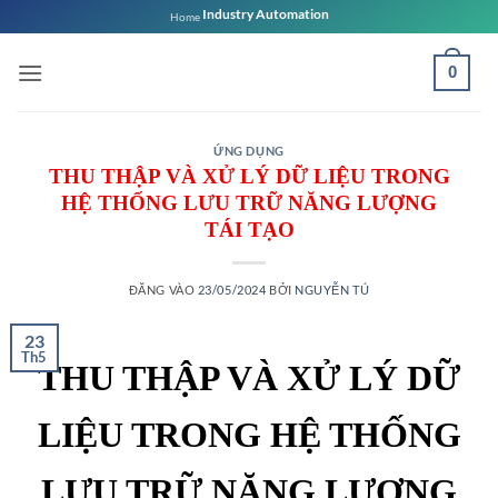
Bỏ
Industry Automation
Home
qua
nội
0
dung
ỨNG DỤNG
THU THẬP VÀ XỬ LÝ DỮ LIỆU TRONG
HỆ THỐNG LƯU TRỮ NĂNG LƯỢNG
TÁI TẠO
ĐĂNG VÀO
23/05/2024
BỞI
NGUYỄN TÚ
23
Th5
THU THẬP VÀ XỬ LÝ DỮ
LIỆU TRONG HỆ THỐNG
LƯU TRỮ NĂNG LƯỢNG