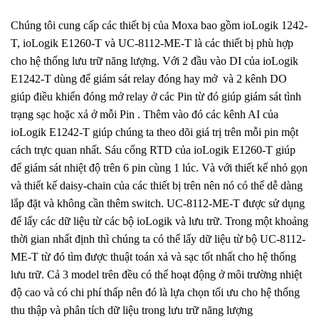
Chúng tôi cung cấp các thiết bị của Moxa bao gồm ioLogik 1242-
T, ioLogik E1260-T và UC-8112-ME-T là các thiết bị phù hợp
cho hệ thống lưu trữ năng lượng. Với 2 đầu vào DI của ioLogik
E1242-T dùng để giám sát relay đóng hay mở và 2 kênh DO
giúp điều khiển đóng mở relay ở các Pin từ đó giúp giám sát tình
trạng sạc hoặc xả ở mỗi Pin . Thêm vào đó các kênh AI của
ioLogik E1242-T giúp chúng ta theo dõi giá trị trên mỗi pin một
cách trực quan nhất. Sáu cổng RTD của ioLogik E1260-T giúp
để giám sát nhiệt độ trên 6 pin cùng 1 lúc. Và với thiết kế nhỏ gọn
và thiết kế daisy-chain của các thiết bị trên nên nó có thể dễ dàng
lắp đặt và không cần thêm switch. UC-8112-ME-T được sử dụng
để lấy các dữ liệu từ các bộ ioLogik và lưu trữ. Trong một khoảng
thời gian nhất định thì chúng ta có thể lấy dữ liệu từ bộ UC-8112-
ME-T từ đó tìm được thuật toán xả và sạc tốt nhất cho hệ thống
lưu trữ. Cả 3 model trên đều có thể hoạt động ở môi trường nhiệt
độ cao và có chi phí thấp nên đó là lựa chọn tối ưu cho hệ thống
thu thập và phân tích dữ liệu trong lưu trữ năng lượng