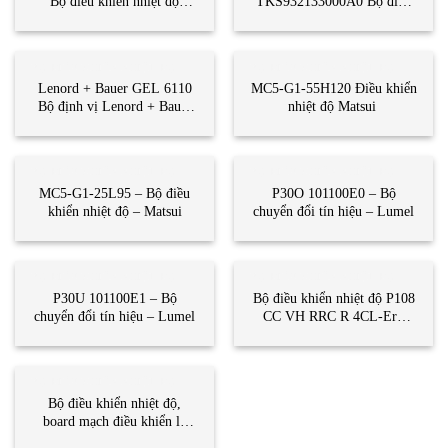
Bộ điều khiển nhiệt độ
TKS932133000A0 Bộ điều
Eurotherm Vietnam
khiển nhiệt độ Eurotherm
Vietnam
BỘ ĐIỀU KHIỂN NHIỆT ĐỘ
BỘ ĐIỀU KHIỂN NHIỆT ĐỘ
Lenord + Bauer GEL 6110
MC5-G1-55H120 Điều khiển
Bộ định vị Lenord + Bauer
nhiệt độ Matsui
Vietnam
BỘ ĐIỀU KHIỂN NHIỆT ĐỘ
BỘ ĐIỀU KHIỂN NHIỆT ĐỘ
MC5-G1-25L95 – Bộ điều
P30O 101100E0 – Bộ
khiển nhiệt độ – Matsui
chuyển đổi tín hiệu – Lumel
BỘ ĐIỀU KHIỂN NHIỆT ĐỘ
BỘ ĐIỀU KHIỂN NHIỆT ĐỘ
P30U 101100E1 – Bộ
Bộ điều khiển nhiệt độ P108
chuyển đổi tín hiệu – Lumel
CC VH RRC R 4CL-Ero
electronic Viet Nam/ P108
CC VH RRC R 4CL-
Eurotherm
BỘ ĐIỀU KHIỂN NHIỆT ĐỘ
Bộ điều khiển nhiệt độ,
board mạch điều khiển lò
hơi, module mở rộng,