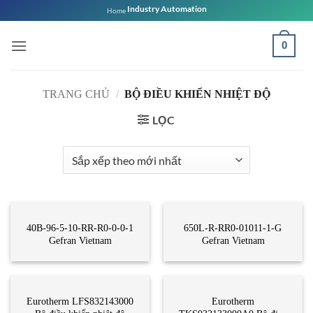
Bỏ
Industry Automation
Home
qua
nội
0
dung
TRANG CHỦ
/
BỘ ĐIỀU KHIỂN NHIỆT ĐỘ
LỌC
BỘ ĐIỀU KHIỂN NHIỆT ĐỘ
BỘ ĐIỀU KHIỂN NHIỆT ĐỘ
40B-96-5-10-RR-R0-0-0-1
650L-R-RR0-01011-1-G
Gefran Vietnam
Gefran Vietnam
BỘ ĐIỀU KHIỂN NHIỆT ĐỘ
BỘ ĐIỀU KHIỂN NHIỆT ĐỘ
Eurotherm LFS832143000
Eurotherm