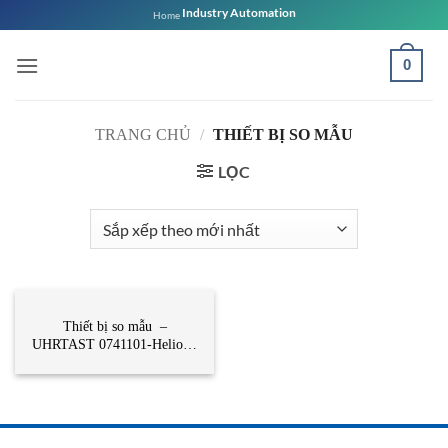
Bỏ
Industry Automation
Home
qua
nội
0
dung
TRANG CHỦ
/
THIẾT BỊ SO MẪU
LỌC
THIẾT BỊ SO MẪU
Thiết bị so mẫu –
UHRTAST 0741101-Helios -
Preisser Vietnam-STC Việt
Nam