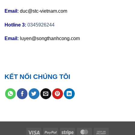
Email:
duc@stc-vietnam.com
Hotline 3:
0345926244
Email:
luyen@songthanhcong.com
KẾT NỐI CHÚNG TÔI
Visa
PayPal
Stripe
MasterCard
Cash