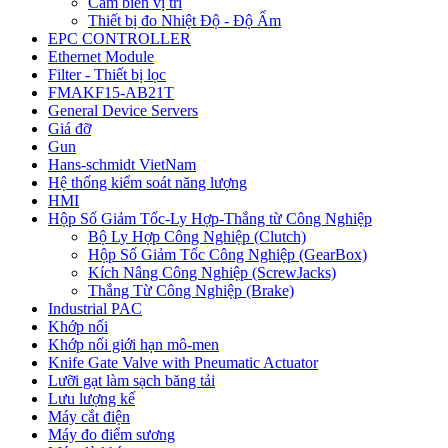
Cảm biến vị trí
Thiết bị đo Nhiệt Độ - Độ Ẩm
EPC CONTROLLER
Ethernet Module
Filter - Thiết bị lọc
FMAKF15-AB21T
General Device Servers
Giá đỡ
Gun
Hans-schmidt VietNam
Hệ thống kiểm soát năng lượng
HMI
Hộp Số Giảm Tốc-Ly Hợp-Thắng từ Công Nghiệp
Bộ Ly Hợp Công Nghiệp (Clutch)
Hộp Số Giảm Tốc Công Nghiệp (GearBox)
Kích Nâng Công Nghiệp (ScrewJacks)
Thắng Từ Công Nghiệp (Brake)
Industrial PAC
Khớp nối
Khớp nối giới hạn mô-men
Knife Gate Valve with Pneumatic Actuator
Lưỡi gạt làm sạch băng tải
Lưu lượng kế
Máy cắt điện
Máy đo điểm sương