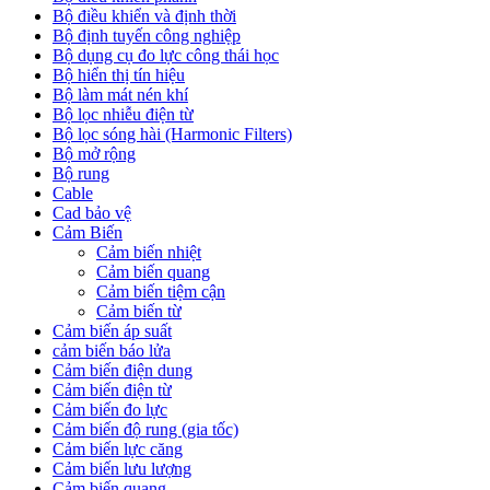
Bộ điều khiển và định thời
Bộ định tuyến công nghiệp
Bộ dụng cụ đo lực công thái học
Bộ hiển thị tín hiệu
Bộ làm mát nén khí
Bộ lọc nhiễu điện từ
Bộ lọc sóng hài (Harmonic Filters)
Bộ mở rộng
Bộ rung
Cable
Cad bảo vệ
Cảm Biến
Cảm biến nhiệt
Cảm biến quang
Cảm biến tiệm cận
Cảm biến từ
Cảm biến áp suất
cảm biến báo lửa
Cảm biến điện dung
Cảm biến điện từ
Cảm biến đo lực
Cảm biến độ rung (gia tốc)
Cảm biến lực căng
Cảm biến lưu lượng
Cảm biến quang