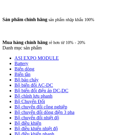
Sản phẩm chính hãng
sản phẩm nhập khẩu 100%
Mua hàng chính hãng
rẻ hơn từ 10% - 20%
Danh mục sản phẩm
ASI EXPO MODULE
Battery
Biến dòng
Biến tần
Bộ báo cháy
Bộ biến đổi AC-DC
Bộ biến đổi điện áp DC-DC
Bộ chỉnh lưu phanh
Bộ Chuyển Đổi
Bộ chuyển đổi công nghiệp
Bộ chuyển đổi dòng điện 3 pha
Bộ chuyển đổi nhiệt độ
Bộ điều khiển
Bộ điều khiển nhiệt độ
Bộ điều khiển phanh