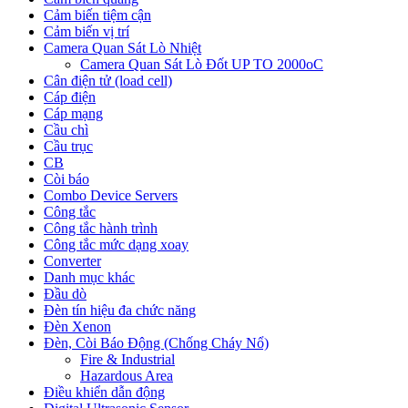
Cảm biến tiệm cận
Cảm biến vị trí
Camera Quan Sát Lò Nhiệt
Camera Quan Sát Lò Đốt UP TO 2000oC
Cân điện tử (load cell)
Cáp điện
Cáp mạng
Cầu chì
Cầu trục
CB
Còi báo
Combo Device Servers
Công tắc
Công tắc hành trình
Công tắc mức dạng xoay
Converter
Danh mục khác
Đầu dò
Đèn tín hiệu đa chức năng
Đèn Xenon
Đèn, Còi Báo Động (Chống Cháy Nổ)
Fire & Industrial
Hazardous Area
Điều khiển dẫn động