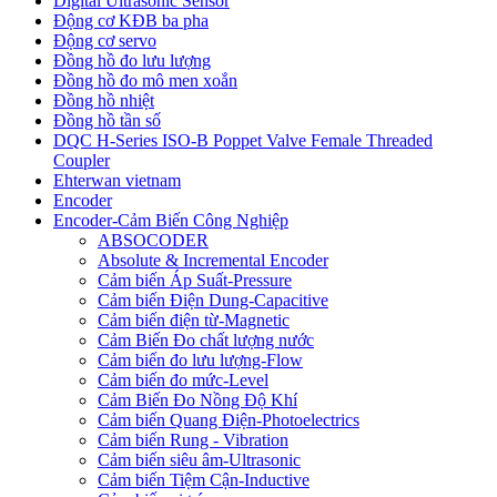
Digital Ultrasonic Sensor
Động cơ KĐB ba pha
Động cơ servo
Đồng hồ đo lưu lượng
Đồng hồ đo mô men xoắn
Đồng hồ nhiệt
Đồng hồ tần số
DQC H-Series ISO-B Poppet Valve Female Threaded
Coupler
Ehterwan vietnam
Encoder
Encoder-Cảm Biến Công Nghiệp
ABSOCODER
Absolute & Incremental Encoder
Cảm biến Áp Suất-Pressure
Cảm biến Điện Dung-Capacitive
Cảm biến điện từ-Magnetic
Cảm Biến Đo chất lượng nước
Cảm biến đo lưu lượng-Flow
Cảm biến đo mức-Level
Cảm Biến Đo Nồng Độ Khí
Cảm biến Quang Điện-Photoelectrics
Cảm biến Rung - Vibration
Cảm biến siêu âm-Ultrasonic
Cảm biến Tiệm Cận-Inductive