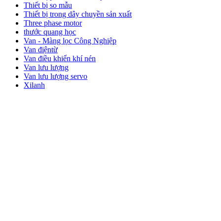
Thiết bị so mẫu
Thiết bị trong dây chuyền sản xuất
Three phase motor
thước quang học
Van - Màng lọc Công Nghiệp
Van điệntừ
Van điều khiển khí nén
Van lưu lượng
Van lưu lượng servo
Xilanh