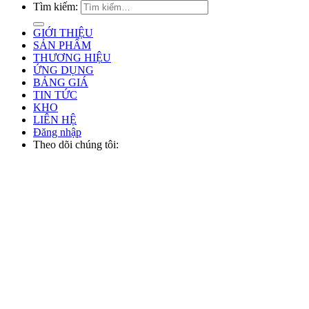
Tìm kiếm:
GIỚI THIỆU
SẢN PHẨM
THƯƠNG HIỆU
ỨNG DỤNG
BẢNG GIÁ
TIN TỨC
KHO
LIÊN HỆ
Đăng nhập
Theo dõi chúng tôi: