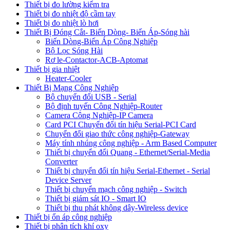
Thiết bị đo lường kiểm tra
Thiết bị đo nhiệt độ cầm tay
Thiết bị đo nhiệt lò hơi
Thiết Bị Đóng Cắt- Biến Dòng- Biến Áp-Sóng hài
Biến Dòng-Biến Áp Công Nghiệp
Bộ Lọc Sóng Hài
Rơ le-Contactor-ACB-Aptomat
Thiết bị gia nhiệt
Heater-Cooler
Thiết Bị Mạng Công Nghiệp
Bộ chuyển đổi USB - Serial
Bộ định tuyến Công Nghiệp-Router
Camera Công Nghiệp-IP Camera
Card PCI Chuyển đổi tín hiệu Serial-PCI Card
Chuyển đổi giao thức công nghiệp-Gateway
Máy tính nhúng công nghiệp - Arm Based Computer
Thiết bị chuyển đổi Quang - Ethernet/Serial-Media
Converter
Thiết bị chuyển đổi tín hiệu Serial-Ethernet - Serial
Device Server
Thiết bị chuyển mạch công nghiệp - Switch
Thiết bị giám sát IO - Smart IO
Thiết bị thu phát không dây-Wireless device
Thiết bị ổn áp công nghiệp
Thiết bị phân tích khí oxy