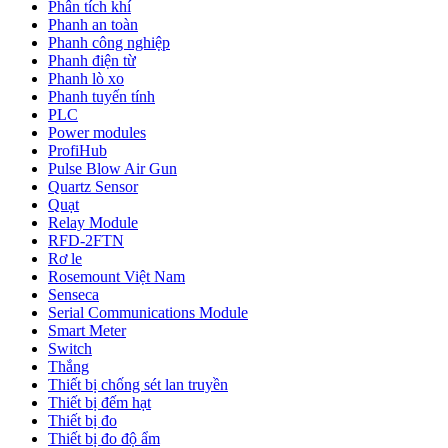
Phân tích khí
Phanh an toàn
Phanh công nghiệp
Phanh điện từ
Phanh lò xo
Phanh tuyến tính
PLC
Power modules
ProfiHub
Pulse Blow Air Gun
Quartz Sensor
Quạt
Relay Module
RFD-2FTN
Rơ le
Rosemount Việt Nam
Senseca
Serial Communications Module
Smart Meter
Switch
Thắng
Thiết bị chống sét lan truyền
Thiết bị đếm hạt
Thiết bị đo
Thiết bị đo độ ẩm