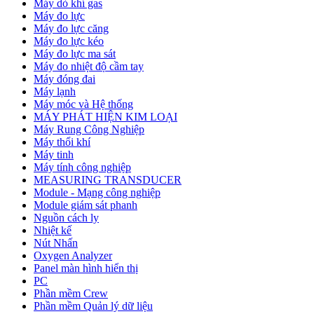
Máy dò khí gas
Máy đo lực
Máy đo lực căng
Máy đo lực kéo
Máy đo lực ma sát
Máy đo nhiệt độ cầm tay
Máy đóng đai
Máy lạnh
Máy móc và Hệ thống
MÁY PHÁT HIỆN KIM LOẠI
Máy Rung Công Nghiệp
Máy thổi khí
Máy tinh
Máy tính công nghiệp
MEASURING TRANSDUCER
Module - Mạng công nghiệp
Module giám sát phanh
Nguồn cách ly
Nhiệt kế
Nút Nhấn
Oxygen Analyzer
Panel màn hình hiển thị
PC
Phần mềm Crew
Phần mềm Quản lý dữ liệu