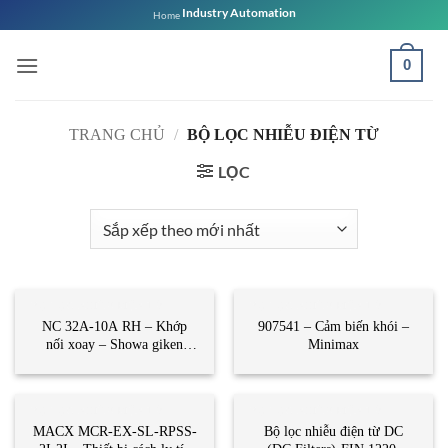
Bỏ
Industry Automation
Home
qua
nội
0
dung
TRANG CHỦ
/
BỘ LỌC NHIỄU ĐIỆN TỪ
LỌC
BỘ LỌC NHIỄU ĐIỆN TỪ
BỘ LỌC NHIỄU ĐIỆN TỪ
NC 32A-10A RH – Khớp
907541 – Cảm biến khói –
nối xoay – Showa giken
Minimax
Vietnam
BỘ LỌC NHIỄU ĐIỆN TỪ
BỘ LỌC NHIỄU ĐIỆN TỪ
MACX MCR-EX-SL-RPSS-
Bộ lọc nhiễu điện từ DC