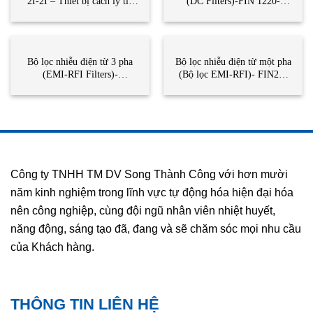
2I-2I – Thiết bị cách ly tín
(DC Filters)-FIN 1220-
hiệu – Phoenix Contact
Enerdoor Việt Nam – Song
Thành Công Việt Nam
BỘ LỌC NHIỄU ĐIỆN TỪ
BỘ LỌC NHIỄU ĐIỆN TỪ
Bộ lọc nhiễu điện từ 3 pha
Bộ lọc nhiễu điện từ một pha
(EMI-RFI Filters)-
(Bộ lọc EMI-RFI)- FIN21-
FIN1200.005.V-Enerdoor
Enedoor Việt Nam – Song
Việt Nam-STC Việt Nam
Thành Công Việt Nam
Công ty TNHH TM DV Song Thành Công với hơn mười
năm kinh nghiệm trong lĩnh vực tự động hóa hiện đại hóa
nên công nghiệp, cùng đội ngũ nhân viên nhiệt huyết,
năng động, sáng tạo đã, đang và sẽ chăm sóc mọi nhu cầu
của Khách hàng.
THÔNG TIN LIÊN HỆ