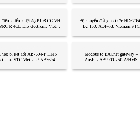
 ĐIỀU KHIỂN NHIỆT ĐỘ
BỘ CHUYỂN ĐỔI
 điều khiển nhiệt độ P108 CC VH
Bộ chuyển đổi giao thức HD6705
RRC R 4CL-Ero electronic Viet
B2-160, ADFweb Vietnam,STC
Nam/ P108 CC VH RRC R 4CL-
Vietnam,HD67056-B2-160 ADFw
Eurotherm
DULE - MẠNG CÔNG NGHIỆP
MODULE - MẠNG CÔNG NGHIỆP
Thiết bị kết nối AB7694-F HMS
Modbus to BACnet gateway –
ietnam- STC Vietnam/ AB7694-F
Anybus AB9900-250-A/HMS
HMS
Vietnam/AB9900-250-A MODB
HMS