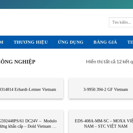
Tìm
kiếm:
ẨM
THƯƠNG HIỆU
ỨNG DỤNG
BẢNG GIÁ
TI
Hiển thị tất cả 12 kết 
CÔNG NGHIỆP
DULE - MẠNG CÔNG NGHIỆP
MODULE - MẠNG CÔNG NGHIỆP
0314814 Erhardt-Leimer Vietnam
3-9950.394-2 GF Vietnam
DULE - MẠNG CÔNG NGHIỆP
MODULE - MẠNG CÔNG NGHIỆP
G592448PS/61 DC24V – Modulo
EDS-408A-MM-SC – MOXA VI
dừng khẩn cấp – Dold Vietnam –
NAM – STC VIỆT NAM
STC Vietnam