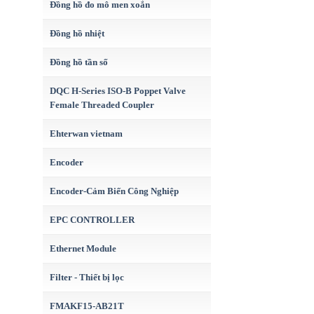
Đồng hồ đo mô men xoắn
Đồng hồ nhiệt
Đồng hồ tần số
DQC H-Series ISO-B Poppet Valve
Female Threaded Coupler
Ehterwan vietnam
Encoder
Encoder-Cảm Biến Công Nghiệp
EPC CONTROLLER
Ethernet Module
Filter - Thiết bị lọc
FMAKF15-AB21T