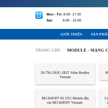
Bỏ
qua
nội
Mon - Fri:
8:00- 17:30
dung
Sat:
8:00 - 15:00
GIỚI THIỆU
SẢN PH
TRANG CHỦ
/
MODULE - MẠNG 
MODULE - MẠNG CÔNG NGHIỆP
MO
20-750-2263C-1R2T Allen Bradley
0
Vietnam
MODULE - MẠNG CÔNG NGHIỆP
MO
BECKHOFF KL3351 Module đầu
L
vào BECKHOFF Vietnam