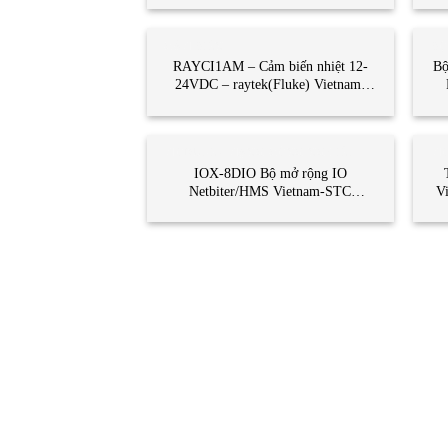
CẢM BIẾN
BỘ
RAYCI1AM – Cảm biến nhiệt 12-
Bộ
24VDC – raytek(Fluke) Vietnam-
STC Vietnam | RAYCI1AM
Temperature sensor
MODULE - MẠNG CÔNG NGHIỆP
MO
IOX-8DIO Bộ mở rộng IO
Netbiter/HMS Vietnam-STC
V
Vietnam /IOX-8DIO HMS Vietnam