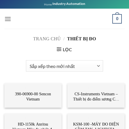
Bỏ
Industry Automation
Home
qua
nội
0
dung
TRANG CHỦ
/
THIẾT BỊ ĐO
LỌC
THIẾT BỊ ĐO
THIẾT BỊ ĐO
390-06900-00 Sencon
CS-Instruments Vietnam –
Vietnam
Thiết bị đo điểm sương CS-
Instruments
THIẾT BỊ ĐO
THIẾT BỊ ĐO
HD-1150k Anritsu
KSM-100 -MÁY ĐO ĐIỆN