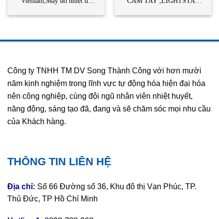
Vietnam,Máy đo nhiệt độ
CẦM TAY ,LIGHTSTAR
cầm tay,STC Vietnam
VIETNAM,STC
VIETNAM- KSM100
LIGHTSTAR
Công ty TNHH TM DV Song Thành Công với hơn mười
năm kinh nghiệm trong lĩnh vực tự động hóa hiện đại hóa
nên công nghiệp, cùng đội ngũ nhân viên nhiệt huyết,
năng động, sáng tạo đã, đang và sẽ chăm sóc mọi nhu cầu
của Khách hàng.
THÔNG TIN LIÊN HỆ
Địa chỉ:
Số 66 Đường số 36, Khu đô thị Vạn Phúc, TP.
Thủ Đức, TP Hồ Chí Minh