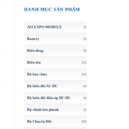
DANH MỤC SẢN PHẨM
ASI EXPO MODULE
(1)
Battery
(1)
Biến dòng
(9)
Biến tần
(25)
Bộ báo cháy
(16)
Bộ biến đổi AC-DC
(6)
Bộ biến đổi điện áp DC-DC
(6)
Bộ chỉnh lưu phanh
(1)
Bộ Chuyển Đổi
(82)