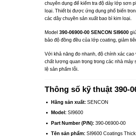
chuyên dụng để kiểm tra độ dày lớp sơn ph
loại. Thiết bị được ứng dụng phổ biến tro
các dây chuyền sản xuất bao bì kim loại.
Model
390-06900-00 SENCON SI9600
giú
bảo độ đồng đều của lớp coating, giảm ti
Với khả năng đo nhanh, độ chính xác cao
chất lượng quan trọng trong các nhà máy sả
lệ sản phẩm lỗi.
Thông số kỹ thuật 390-
Hãng sản xuất:
SENCON
Model:
SI9600
Part Number (P/N):
390-06900-00
Tên sản phẩm:
SI9600 Coatings Thic