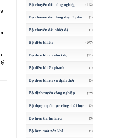
Bộ chuyển đổi công nghiệp
(113)
và
Bộ chuyển đổi dòng điện 3 pha
(1)
Bộ chuyển đổi nhiệt độ
(4)
ảm
Bộ điều khiển
(197)
a
Bộ điều khiển nhiệt độ
(11)
tỷ
Bộ điều khiển phanh
(1)
Bộ điều khiển và định thời
(5)
Bộ định tuyến công nghiệp
(29)
Bộ dụng cụ đo lực công thái học
(2)
Bộ hiển thị tín hiệu
(3)
Bộ làm mát nén khí
(1)