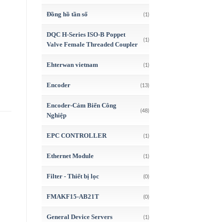
Đồng hồ tần số
(1)
DQC H-Series ISO-B Poppet
(1)
Valve Female Threaded Coupler
Ehterwan vietnam
(1)
Encoder
(13)
Encoder-Cảm Biến Công
(48)
Nghiệp
EPC CONTROLLER
(1)
Ethernet Module
(1)
Filter - Thiết bị lọc
(0)
FMAKF15-AB21T
(0)
General Device Servers
(1)