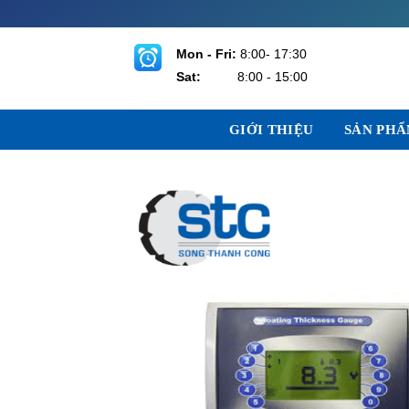
Bỏ
qua
nội
Mon - Fri:
8:00- 17:30
dung
Sat:
8:00 - 15:00
GIỚI THIỆU
SẢN PH