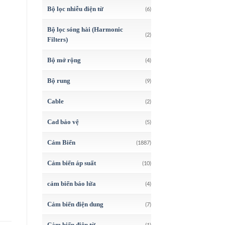
Bộ lọc nhiễu điện từ
(6)
Bộ lọc sóng hài (Harmonic
(2)
Filters)
Bộ mở rộng
(4)
Bộ rung
(9)
Cable
(2)
Cad bảo vệ
(5)
Cảm Biến
(1887)
Cảm biến áp suất
(10)
cảm biến báo lửa
(4)
Cảm biến điện dung
(7)
Cảm biến điện từ
(1)