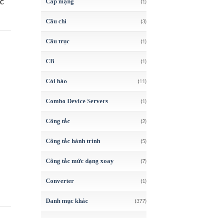
Cáp mạng
ác
(1)
Cầu chì
(3)
Cầu trục
(1)
CB
(1)
Còi báo
(11)
Combo Device Servers
(1)
Công tắc
(2)
Công tắc hành trình
(5)
Công tắc mức dạng xoay
(7)
Converter
(1)
Danh mục khác
(377)