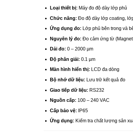
Loại thiết bị:
Máy đo độ dày lớp phủ
Chức năng:
Đo độ dày lớp coating, lớp
Ứng dụng đo:
Lớp phủ bên trong và bê
Nguyên lý đo:
Đo cảm ứng từ (Magneti
Dải đo:
0 – 2000 µm
Độ phân giải:
0.1 µm
Màn hình hiển thị:
LCD đa dòng
Bộ nhớ dữ liệu:
Lưu trữ kết quả đo
Giao tiếp dữ liệu:
RS232
Nguồn cấp:
100 – 240 VAC
Cấp bảo vệ:
IP65
Ứng dụng:
Kiểm tra chất lượng sản xuấ