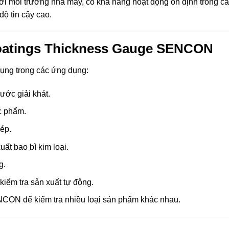
 môi trường nhà máy, có khả năng hoạt động ổn định trong c
độ tin cậy cao.
oatings Thickness Gauge SENCON
ng trong các ứng dụng:
ước giải khát.
ực phẩm.
hép.
ất bao bì kim loại.
g.
iểm tra sản xuất tự động.
NCON để kiểm tra nhiều loại sản phẩm khác nhau.