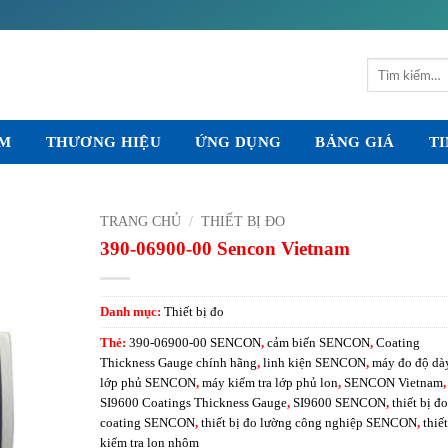
Tìm
kiếm:
ẨM
THƯƠNG HIỆU
ỨNG DỤNG
BẢNG GIÁ
TI
TRANG CHỦ
/
THIẾT BỊ ĐO
390-06900-00 Sencon Vietnam
Danh mục:
Thiết bị đo
Thẻ:
390-06900-00 SENCON
,
cảm biến SENCON
,
Coating
Thickness Gauge chính hãng
,
linh kiện SENCON
,
máy đo độ dà
lớp phủ SENCON
,
máy kiểm tra lớp phủ lon
,
SENCON Vietnam
,
SI9600 Coatings Thickness Gauge
,
SI9600 SENCON
,
thiết bị đo
coating SENCON
,
thiết bị đo lường công nghiệp SENCON
,
thiết
kiểm tra lon nhôm