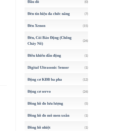
Đầu dò
(0)
Đèn tín hiệu đa chức năng
(7)
Đèn Xenon
(15)
Đèn, Còi Báo Động (Chống
(26)
Cháy Nổ)
Điều khiển dẫn động
(1)
Digital Ultrasonic Sensor
(1)
Động cơ KĐB ba pha
(12)
Động cơ servo
(26)
Đồng hồ đo lưu lượng
(5)
Đồng hồ đo mô men xoắn
(1)
Đồng hồ nhiệt
(1)