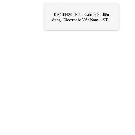
CẢM BIẾN
KA180420 IPF – Cảm biến điện
dung- Electronic Việt Nam – STC
Vietnam