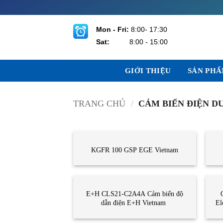
Bỏ
qua
nội
Mon - Fri:
8:00- 17:30
dung
Sat:
8:00 - 15:00
GIỚI THIỆU
SẢN PH
TRANG CHỦ
/
CẢM BIẾN ĐIỆN D
CẢM BIẾN ĐIỆN DUNG
CẢ
KGFR 100 GSP EGE Vietnam
CẢM BIẾN ĐIỆN DUNG
CẢ
E+H CLS21-C2A4A Cảm biến độ
dẫn điện E+H Vietnam
El