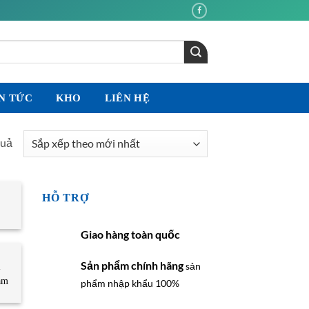
N TỨC
KHO
LIÊN HỆ
Đã
quả
sắp
xếp
theo
HỖ TRỢ
mới
nhất
Giao hàng toàn quốc
Sản phẩm chính hãng
sản
-
am
phẩm nhập khẩu 100%