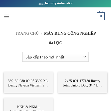
Bỏ
Industry Automation
Home
qua
nội
0
dung
TRANG CHỦ
/
MÁY RUNG CÔNG NGHIỆP
LỌC
CẢM BIẾN
CẢM BIẾN VỊ TRÍ
330130-080-00-05 3300 XL,
2425-001-177180 Rotary
Bently Nevada Vietnam,STC
Joint Union, Duo, 3/4″ BSP
Vietnam
– Deublin Vietnam – STC
Vietnam | 2425-001-177180
Deublin
CẢM BIẾN VỊ TRÍ
NKH & NKM –