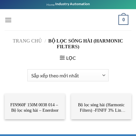
Bỏ
Industry Automation
Home
qua
nội
0
dung
TRANG CHỦ
/
BỘ LỌC SÓNG HÀI (HARMONIC
FILTERS)
LỌC
BỘ LỌC SÓNG HÀI (HARMONIC FILTERS)
BỘ LỌC SÓNG HÀI (HARMONIC FILTERS)
FIN960F 150M 0038 014 –
Bộ lọc sóng hài (Harmonic
Bộ lọc sóng hài – Enerdoor
Filters) -FINFF 3% Line
Reactor 230 Vac- Enerdoor
Việt Nam