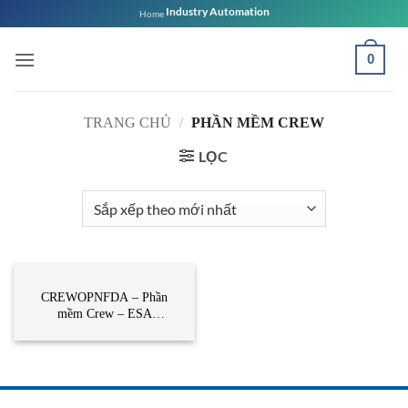
Bỏ
Industry Automation
Home
qua
nội
0
dung
TRANG CHỦ
/
PHẦN MỀM CREW
LỌC
PHẦN MỀM CREW
CREWOPNFDA – Phần
mềm Crew – ESA
Automation – Song Thành
Công Việt Nam