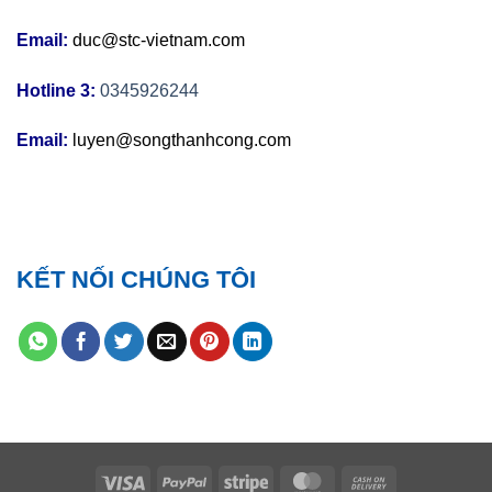
Email:
duc@stc-vietnam.com
Hotline 3:
0345926244
Email:
luyen@songthanhcong.com
KẾT NỐI CHÚNG TÔI
Visa
PayPal
Stripe
MasterCard
Cash