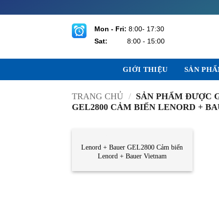
Bỏ
qua
nội
Mon - Fri:
8:00- 17:30
dung
Sat:
8:00 - 15:00
GIỚI THIỆU
SẢN PH
TRANG CHỦ
/
SẢN PHẨM ĐƯỢC G
GEL2800 CẢM BIẾN LENORD + B
CẢM BIẾN
Lenord + Bauer GEL2800 Cảm biến
Lenord + Bauer Vietnam