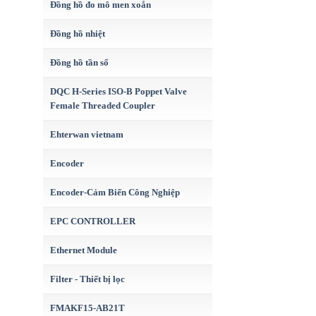
Đồng hồ đo mô men xoắn
Đồng hồ nhiệt
Đồng hồ tần số
DQC H-Series ISO-B Poppet Valve
Female Threaded Coupler
Ehterwan vietnam
Encoder
Encoder-Cảm Biến Công Nghiệp
EPC CONTROLLER
Ethernet Module
Filter - Thiết bị lọc
FMAKF15-AB21T