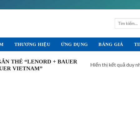
Tìm
kiếm:
ẨM
THƯƠNG HIỆU
ỨNG DỤNG
BẢNG GIÁ
TI
ẮN THẺ “LENORD + BAUER
Hiển thị kết quả duy n
AUER VIETNAM”