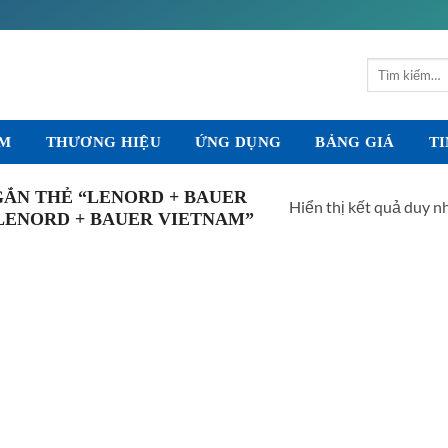
Tìm
kiếm:
ẨM
THƯƠNG HIỆU
ỨNG DỤNG
BẢNG GIÁ
TI
ẮN THẺ “LENORD + BAUER
Hiển thị kết quả duy n
LENORD + BAUER VIETNAM”