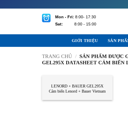
Bỏ
qua
nội
Mon - Fri:
8:00- 17:30
dung
Sat:
8:00 - 15:00
GIỚI THIỆU
SẢN PH
TRANG CHỦ
/
SẢN PHẨM ĐƯỢC G
GEL295X DATASHEET CẢM BIẾN 
CẢM BIẾN
LENORD + BAUER GEL295X
Cảm biến Lenord + Bauer Vietnam