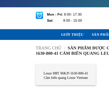
Bỏ
qua
nội
Mon - Fri:
8:00- 17:30
dung
Sat:
8:00 - 15:00
GIỚI THIỆU
SẢN PH
TRANG CHỦ
/
SẢN PHẨM ĐƯỢC GẮ
1630-800-41 CẢM BIẾN QUANG L
CẢM BIẾN
Leuze HRT 96K/P-1630-800-41
Cảm biến quang Leuze Vietnam