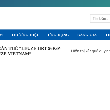
Tìm
kiếm:
ẨM
THƯƠNG HIỆU
ỨNG DỤNG
BẢNG GIÁ
TI
N THẺ “LEUZE HRT 96K/P-
Hiển thị kết quả duy n
EUZE VIETNAM”