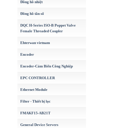
Đồng hồ nhiệt
Đồng hồ tần số
DQC H-Series ISO-B Poppet Valve
Female Threaded Coupler
Ehterwan vietnam
Encoder
Encoder-Cảm Biến Công Nghiệp
EPC CONTROLLER
Ethernet Module
Filter - Thiết bị lọc
FMAKF15-AB21T
General Device Servers