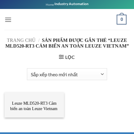
Bỏ
Industry Automation
Home
qua
nội
0
dung
TRANG CHỦ
/
SẢN PHẨM ĐƯỢC GẮN THẺ “LEUZE
MLD520-RT3 CẢM BIẾN AN TOÀN LEUZE VIETNAM”
LỌC
CẢM BIẾN
Leuze MLD520-RT3 Cảm
biến an toàn Leuze Vietnam