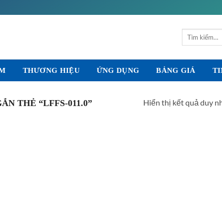
Tìm
kiếm:
ẨM
THƯƠNG HIỆU
ỨNG DỤNG
BẢNG GIÁ
TI
Hiển thị kết quả duy n
N THẺ “LFFS-011.0”