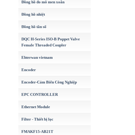
Đồng hồ đo mô men xoắn
Đồng hồ nhiệt
Đồng hồ tần số
DQC H-Series ISO-B Poppet Valve
Female Threaded Coupler
Ehterwan vietnam
Encoder
Encoder-Cảm Biến Công Nghiệp
EPC CONTROLLER
Ethernet Module
Filter - Thiết bị lọc
FMAKF15-AB21T