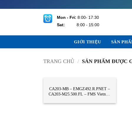
Bỏ
qua
nội
Mon - Fri:
8:00- 17:30
dung
Sat:
8:00 - 15:00
GIỚI THIỆU
SẢN PH
TRANG CHỦ
/
SẢN PHẨM ĐƯỢC GẮ
ENCODER-CẢM BIẾN CÔNG NGHIỆP
CA203-MB – EMGZ492.R.PNET –
CA203-M25.500.FL – FMS Vietnam
– STC Vietnam