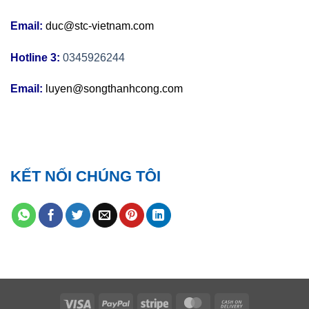
Email:
duc@stc-vietnam.com
Hotline 3:
0345926244
Email:
luyen@songthanhcong.com
KẾT NỐI CHÚNG TÔI
Visa
PayPal
Stripe
MasterCard
Cash