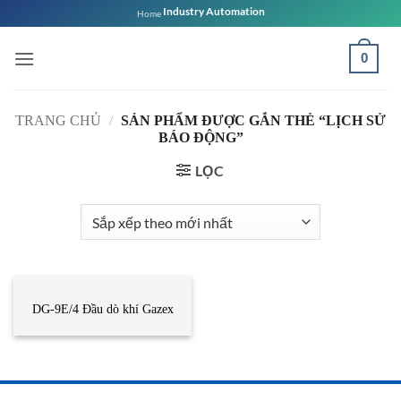
Bỏ
Industry Automation
Home
qua
nội
0
dung
TRANG CHỦ
/
SẢN PHẨM ĐƯỢC GẮN THẺ “LỊCH SỬ
BÁO ĐỘNG”
LỌC
CẢM BIẾN
DG-9E/4 Đầu dò khí Gazex