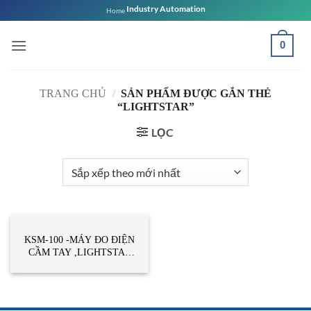
Bỏ
Industry Automation
Home
qua
nội
0
dung
TRANG CHỦ
/
SẢN PHẨM ĐƯỢC GẮN THẺ
“LIGHTSTAR”
LỌC
THIẾT BỊ ĐO
KSM-100 -MÁY ĐO ĐIỆN
CẦM TAY ,LIGHTSTAR
VIETNAM,STC
VIETNAM- KSM100
LIGHTSTAR