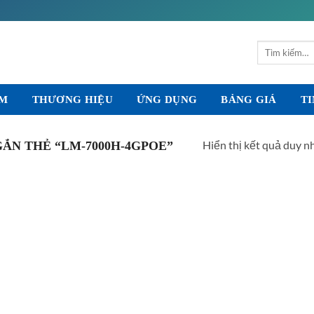
Tìm
kiếm:
ẨM
THƯƠNG HIỆU
ỨNG DỤNG
BẢNG GIÁ
TI
Hiển thị kết quả duy n
ẮN THẺ “LM-7000H-4GPOE”