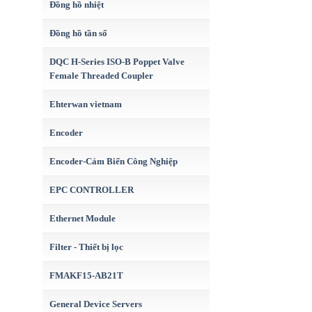
Đồng hồ nhiệt
Đồng hồ tần số
DQC H-Series ISO-B Poppet Valve
Female Threaded Coupler
Ehterwan vietnam
Encoder
Encoder-Cảm Biến Công Nghiệp
EPC CONTROLLER
Ethernet Module
Filter - Thiết bị lọc
FMAKF15-AB21T
General Device Servers