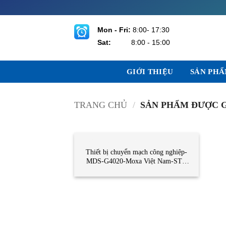
Bỏ
qua
nội
Mon - Fri:
8:00- 17:30
dung
Sat:
8:00 - 15:00
GIỚI THIỆU
SẢN PH
TRANG CHỦ
/
SẢN PHẨM ĐƯỢC G
DANH MỤC KHÁC
Thiết bị chuyển mạch công nghiệp-
MDS-G4020-Moxa Việt Nam-STC
Việt Nam