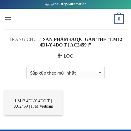
Bỏ
Industry Automation
Home
qua
nội
0
dung
TRANG CHỦ
/
SẢN PHẨM ĐƯỢC GẮN THẺ “LM12
4DI-Y 4DO T | AC2459 |”
LỌC
CẢM BIẾN
LM12 4DI-Y 4DO T |
AC2459 | IFM Vietnam