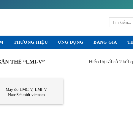
Tìm
kiếm:
ẨM
THƯƠNG HIỆU
ỨNG DỤNG
BẢNG GIÁ
TI
Hiển thị tất cả 2 kết 
ẮN THẺ “LMI-V”
NH MỤC KHÁC
Máy đo LMC-V, LMI-V
HansSchmidt vietnam