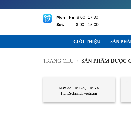
Bỏ
qua
nội
Mon - Fri:
8:00- 17:30
dung
Sat:
8:00 - 15:00
GIỚI THIỆU
SẢN PH
TRANG CHỦ
/
SẢN PHẨM ĐƯỢC G
HANS-SCHMIDT VIETNAM
DA
Máy đo LMC-V, LMI-V
HansSchmidt vietnam