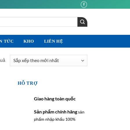
N TỨC
KHO
LIÊN HỆ
Đã
quả
sắp
xếp
theo
HỖ TRỢ
mới
nhất
Giao hàng toàn quốc
Sản phẩm chính hãng
sản
phẩm nhập khẩu 100%