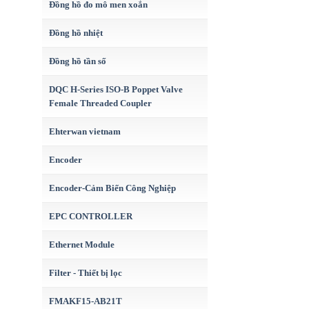
Đồng hồ đo mô men xoắn
Đồng hồ nhiệt
Đồng hồ tần số
DQC H-Series ISO-B Poppet Valve
Female Threaded Coupler
Ehterwan vietnam
Encoder
Encoder-Cảm Biến Công Nghiệp
EPC CONTROLLER
Ethernet Module
Filter - Thiết bị lọc
FMAKF15-AB21T