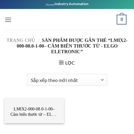
Bỏ
Industry Automation
Home
qua
nội
0
dung
TRANG CHỦ
/
SẢN PHẨM ĐƯỢC GẮN THẺ “LMIX2-
000-08.0-1-00– CẢM BIẾN THƯỚC TỪ - ELGO
ELETRONIC”
LỌC
CẢM BIẾN
LMIX2-000-08.0-1-00–
Cảm biến thước từ – ELGO
ELETRONIC