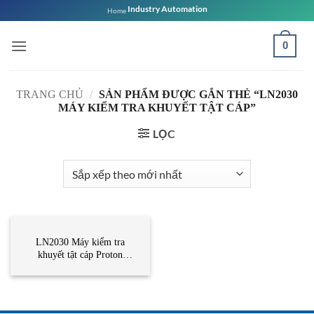
Bỏ
Industry Automation
Home
qua
nội
0
dung
TRANG CHỦ
/
SẢN PHẨM ĐƯỢC GẮN THẺ “LN2030
MÁY KIỂM TRA KHUYẾT TẬT CÁP”
LỌC
CẢM BIẾN
LN2030 Máy kiểm tra
khuyết tật cáp Proton
Vietnam