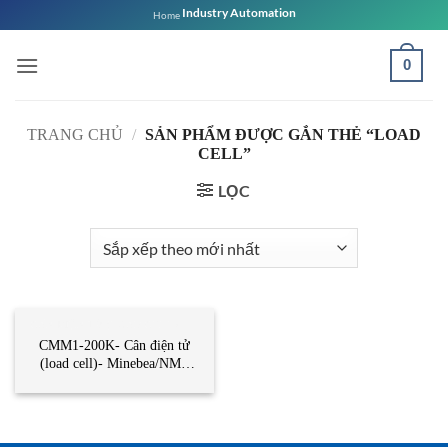
Bỏ
Industry Automation
Home
qua
nội
0
dung
TRANG CHỦ
/
SẢN PHẨM ĐƯỢC GẮN THẺ “LOAD
CELL”
LỌC
CÂN ĐIỆN TỬ (LOAD CELL)
CMM1-200K- Cân điện tử
(load cell)- Minebea/NMB
Việt Nam-Song Thành Công
Việt Nam