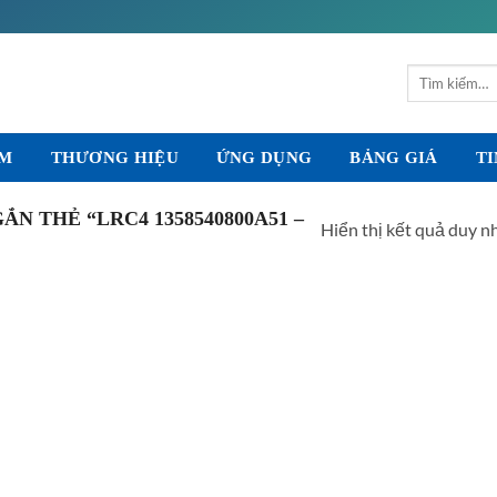
Tìm
kiếm:
ẨM
THƯƠNG HIỆU
ỨNG DỤNG
BẢNG GIÁ
TI
N THẺ “LRC4 1358540800A51 –
Hiển thị kết quả duy n