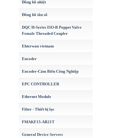
Đồng hồ nhiệt
Đồng hồ tần số
DQC H-Series ISO-B Poppet Valve
Female Threaded Coupler
Ehterwan vietnam
Encoder
Encoder-Cảm Biến Công Nghiệp
EPC CONTROLLER
Ethernet Module
Filter - Thiết bị lọc
FMAKF15-AB21T
General Device Servers