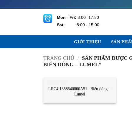
Bỏ
qua
nội
Mon - Fri:
8:00- 17:30
dung
Sat:
8:00 - 15:00
GIỚI THIỆU
SẢN PH
TRANG CHỦ
/
SẢN PHẨM ĐƯỢC GẮ
BIẾN DÒNG – LUMEL”
BIẾN DÒNG
LRC4 1358540800A51 –Biến dòng –
Lumel