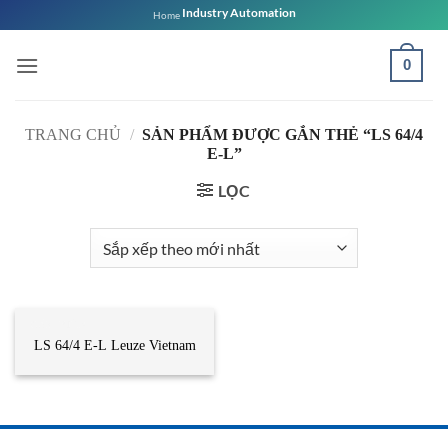
Bỏ
Industry Automation
Home
qua
nội
0
dung
TRANG CHỦ
/
SẢN PHẨM ĐƯỢC GẮN THẺ “LS 64/4
E-L”
LỌC
CẢM BIẾN
LS 64/4 E-L Leuze Vietnam