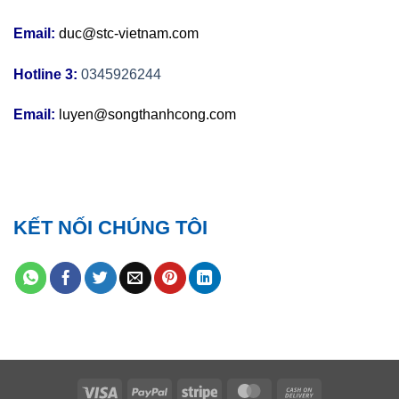
Email:
duc@stc-vietnam.com
Hotline 3:
0345926244
Email:
luyen@songthanhcong.com
KẾT NỐI CHÚNG TÔI
Visa
PayPal
Stripe
MasterCard
Cash