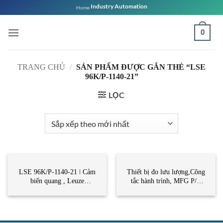
Bỏ
Industry Automation
Home
qua
nội
0
dung
TRANG CHỦ
/
SẢN PHẨM ĐƯỢC GẮN THẺ “LSE
96K/P-1140-21”
LỌC
CẢM BIẾN
CẢM BIẾN ĐO LƯU LƯỢNG-FLOW
LSE 96K/P-1140-21 ǀ Cảm
Thiết bị đo lưu lượng,Công
biến quang , Leuze
tắc hành trình, MFG P/N
Vietnam,STC Vietnam
7205023121W, King
Instrument Vietnam,STC
VietNam