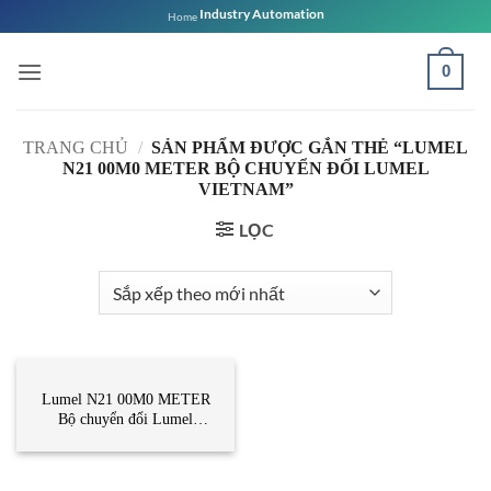
Bỏ
Industry Automation
Home
qua
nội
0
dung
TRANG CHỦ
/
SẢN PHẨM ĐƯỢC GẮN THẺ “LUMEL
N21 00M0 METER BỘ CHUYỂN ĐỔI LUMEL
VIETNAM”
LỌC
CẢM BIẾN
Lumel N21 00M0 METER
Bộ chuyển đổi Lumel
Vietnam