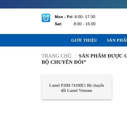
Bỏ
qua
nội
Mon - Fri:
8:00- 17:30
dung
Sat:
8:00 - 15:00
GIỚI THIỆU
SẢN PH
TRANG CHỦ
/
SẢN PHẨM ĐƯỢC GẮ
BỘ CHUYỂN ĐỔI”
DANH MỤC KHÁC
Lumel P20H-74100E1 Bộ chuyển
đổi Lumel Vietnam