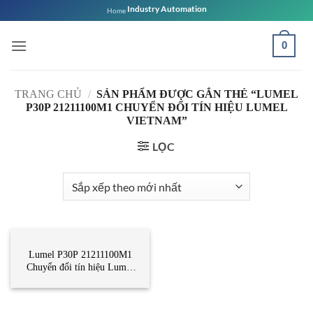
Bỏ
Industry Automation
Home
qua
nội
0
dung
TRANG CHỦ
/
SẢN PHẨM ĐƯỢC GẮN THẺ “LUMEL
P30P 21211100M1 CHUYỂN ĐỔI TÍN HIỆU LUMEL
VIETNAM”
LỌC
BỘ CHUYỂN ĐỔI
Lumel P30P 21211100M1
Chuyển đổi tín hiệu Lumel
Vietnam