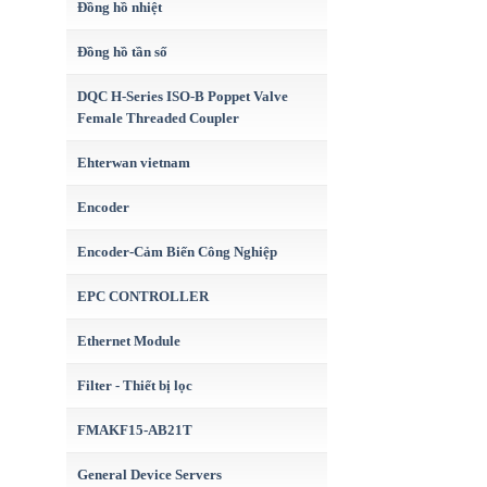
Đồng hồ nhiệt
Đồng hồ tần số
DQC H-Series ISO-B Poppet Valve
Female Threaded Coupler
Ehterwan vietnam
Encoder
Encoder-Cảm Biến Công Nghiệp
EPC CONTROLLER
Ethernet Module
Filter - Thiết bị lọc
FMAKF15-AB21T
General Device Servers