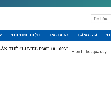
Tìm
kiếm:
ẨM
THƯƠNG HIỆU
ỨNG DỤNG
BẢNG GIÁ
TI
N THẺ “LUMEL P30U 101100M1
Hiển thị kết quả duy n