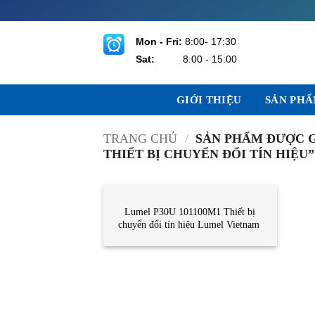
Bỏ
qua
nội
Mon - Fri:
8:00- 17:30
dung
Sat:
8:00 - 15:00
GIỚI THIỆU
SẢN PH
TRANG CHỦ
/
SẢN PHẨM ĐƯỢC GẮ
THIẾT BỊ CHUYỂN ĐỔI TÍN HIỆU”
CẢM BIẾN
Lumel P30U 101100M1 Thiết bị
chuyển đổi tín hiệu Lumel Vietnam