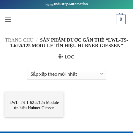
Bỏ
Industry Automation
Home
qua
nội
0
dung
TRANG CHỦ
/
SẢN PHẨM ĐƯỢC GẮN THẺ “LWL-TS-
1-62.5/125 MODULE TÍN HIỆU HUBNER GIESSEN”
LỌC
CẢM BIẾN
LWL-TS-1-62.5/125 Module
tín hiệu Hubner Giessen