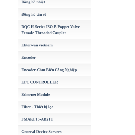
Đồng hồ nhiệt
Đồng hồ tần số
DQC H-Series ISO-B Poppet Valve
Female Threaded Coupler
Ehterwan vietnam
Encoder
Encoder-Cảm Biến Công Nghiệp
EPC CONTROLLER
Ethernet Module
Filter - Thiết bị lọc
FMAKF15-AB21T
General Device Servers