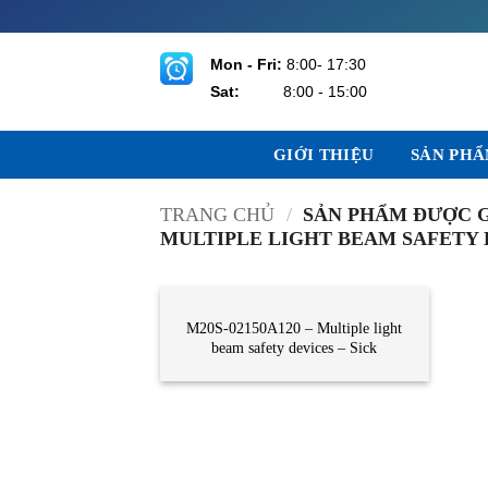
Bỏ
qua
nội
Mon - Fri:
8:00- 17:30
dung
Sat:
8:00 - 15:00
GIỚI THIỆU
SẢN PH
TRANG CHỦ
/
SẢN PHẨM ĐƯỢC GẮ
MULTIPLE LIGHT BEAM SAFETY D
CẢM BIẾN QUANG
M20S-02150A120 – Multiple light
beam safety devices – Sick