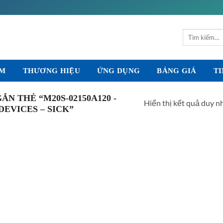
Tìm
kiếm:
ẨM
THƯƠNG HIỆU
ỨNG DỤNG
BẢNG GIÁ
TI
N THẺ “M20S-02150A120 -
Hiển thị kết quả duy n
EVICES – SICK”