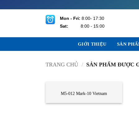
Bỏ
qua
nội
Mon - Fri:
8:00- 17:30
dung
Sat:
8:00 - 15:00
GIỚI THIỆU
SẢN PH
TRANG CHỦ
/
SẢN PHẨM ĐƯỢC G
CẢM BIẾN
M5-012 Mark-10 Vietnam