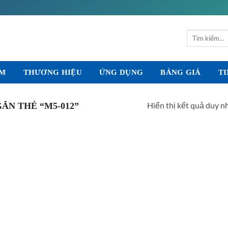
Tìm
kiếm:
ẨM
THƯƠNG HIỆU
ỨNG DỤNG
BẢNG GIÁ
TI
Hiển thị kết quả duy n
ẮN THẺ “M5-012”