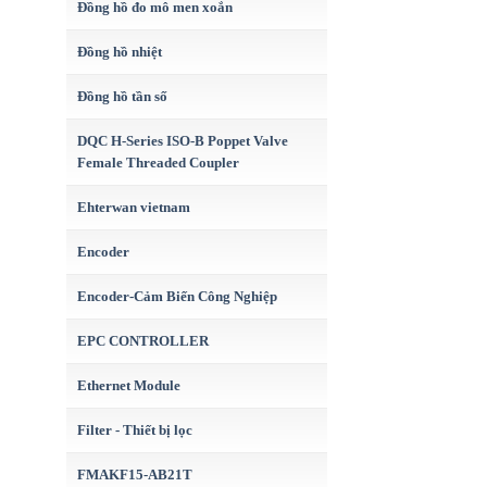
Đồng hồ đo mô men xoắn
Đồng hồ nhiệt
Đồng hồ tần số
DQC H-Series ISO-B Poppet Valve
Female Threaded Coupler
Ehterwan vietnam
Encoder
Encoder-Cảm Biến Công Nghiệp
EPC CONTROLLER
Ethernet Module
Filter - Thiết bị lọc
FMAKF15-AB21T