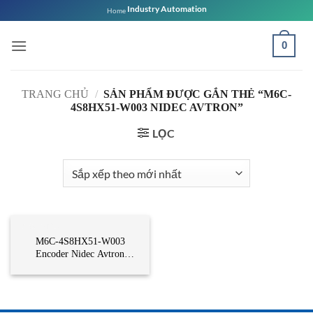
Bỏ
Industry Automation
Home
qua
nội
0
dung
TRANG CHỦ
/
SẢN PHẨM ĐƯỢC GẮN THẺ “M6C-
4S8HX51-W003 NIDEC AVTRON”
LỌC
CẢM BIẾN
M6C-4S8HX51-W003
Encoder Nidec Avtron
Vietnam