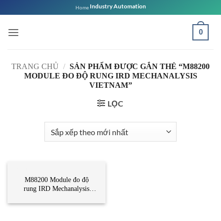
Bỏ
Industry Automation
Home
qua
nội
0
dung
TRANG CHỦ
/
SẢN PHẨM ĐƯỢC GẮN THẺ “M88200
MODULE ĐO ĐỘ RUNG IRD MECHANALYSIS
VIETNAM”
LỌC
BỘ ĐIỀU KHIỂN
M88200 Module đo độ
rung IRD Mechanalysis
Vietnam