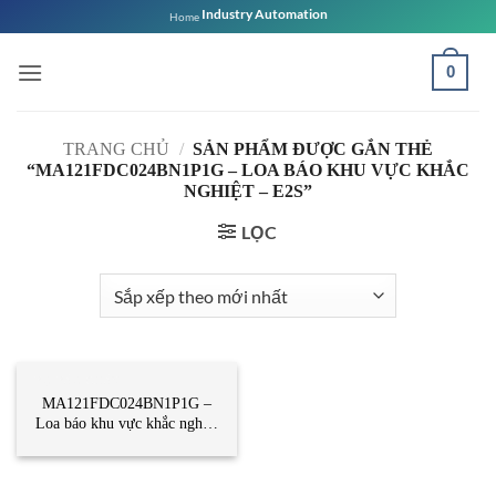
Bỏ
Industry Automation
Home
qua
nội
0
dung
TRANG CHỦ
/
SẢN PHẨM ĐƯỢC GẮN THẺ
“MA121FDC024BN1P1G – LOA BÁO KHU VỰC KHẮC
NGHIỆT – E2S”
LỌC
BỘ BÁO CHÁY
MA121FDC024BN1P1G –
Loa báo khu vực khắc nghiệt
– E2S