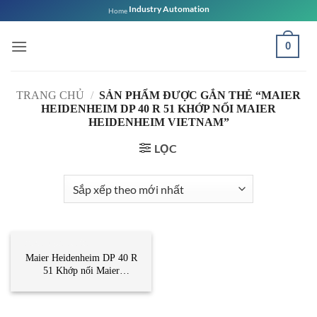
Bỏ
Industry Automation
Home
qua
nội
0
dung
TRANG CHỦ
/
SẢN PHẨM ĐƯỢC GẮN THẺ “MAIER
HEIDENHEIM DP 40 R 51 KHỚP NỐI MAIER
HEIDENHEIM VIETNAM”
LỌC
DANH MỤC KHÁC
Maier Heidenheim DP 40 R
51 Khớp nối Maier
Heidenheim Vietnam