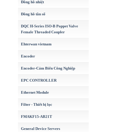
Đồng hồ nhiệt
Đồng hồ tần số
DQC H-Series ISO-B Poppet Valve
Female Threaded Coupler
Ehterwan vietnam
Encoder
Encoder-Cảm Biến Công Nghiệp
EPC CONTROLLER
Ethernet Module
Filter - Thiết bị lọc
FMAKF15-AB21T
General Device Servers