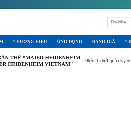
Tìm
kiếm:
ẨM
THƯƠNG HIỆU
ỨNG DỤNG
BẢNG GIÁ
TI
ẮN THẺ “MAIER HEIDENHEIM
Hiển thị kết quả duy n
AIER HEIDENHEIM VIETNAM”