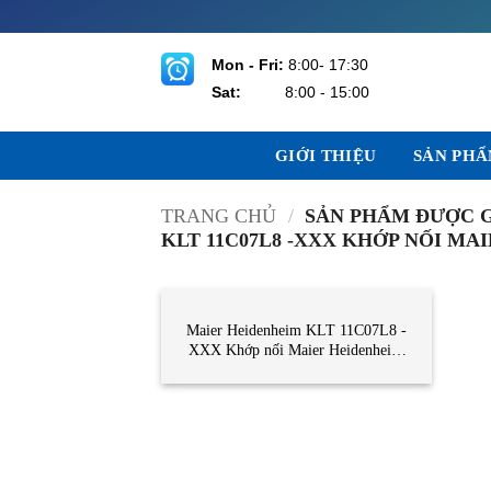
Bỏ
qua
nội
Mon - Fri:
8:00- 17:30
dung
Sat:
8:00 - 15:00
GIỚI THIỆU
SẢN PH
TRANG CHỦ
/
SẢN PHẨM ĐƯỢC G
KLT 11C07L8 -XXX KHỚP NỐI M
DANH MỤC KHÁC
Maier Heidenheim KLT 11C07L8 -
XXX Khớp nối Maier Heidenheim
Vietnam