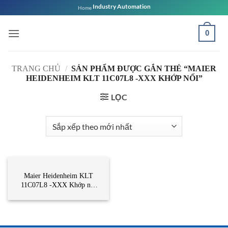
Bỏ
Industry Automation
Home
qua
nội
0
dung
TRANG CHỦ
/
SẢN PHẨM ĐƯỢC GẮN THẺ “MAIER
HEIDENHEIM KLT 11C07L8 -XXX KHỚP NỐI”
LỌC
DANH MỤC KHÁC
Maier Heidenheim KLT
11C07L8 -XXX Khớp nối
Maier Heidenheim Vietnam