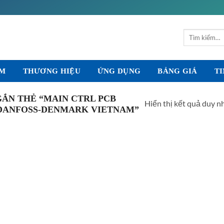
Tìm
kiếm:
ẨM
THƯƠNG HIỆU
ỨNG DỤNG
BẢNG GIÁ
TI
ẮN THẺ “MAIN CTRL PCB
Hiển thị kết quả duy n
N DANFOSS-DENMARK VIETNAM”