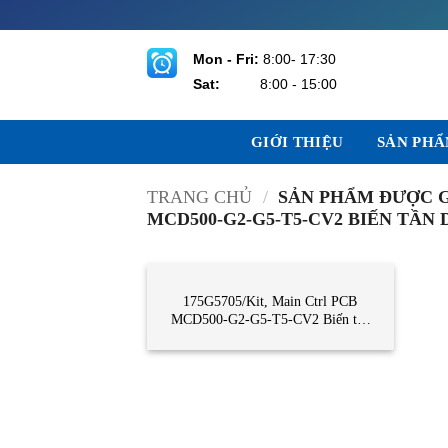
Bỏ
qua
nội
Mon - Fri:
8:00- 17:30
dung
Sat:
8:00 - 15:00
GIỚI THIỆU
SẢN PH
TRANG CHỦ
/
SẢN PHẨM ĐƯỢC G
MCD500-G2-G5-T5-CV2 BIẾN TẦ
CẢM BIẾN
175G5705/Kit, Main Ctrl PCB
MCD500-G2-G5-T5-CV2 Biến tần
Danfoss-Denmark Vietnam