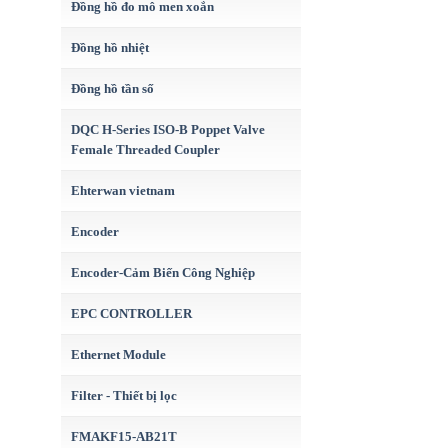
Đồng hồ đo mô men xoắn
Đồng hồ nhiệt
Đồng hồ tần số
DQC H-Series ISO-B Poppet Valve
Female Threaded Coupler
Ehterwan vietnam
Encoder
Encoder-Cảm Biến Công Nghiệp
EPC CONTROLLER
Ethernet Module
Filter - Thiết bị lọc
FMAKF15-AB21T