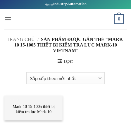
Bỏ
Industry Automation
Home
qua
nội
0
dung
TRANG CHỦ
/
SẢN PHẨM ĐƯỢC GẮN THẺ “MARK-
10 15-1005 THIẾT BỊ KIỂM TRA LỰC MARK-10
VIETNAM”
LỌC
CẢM BIẾN
Mark-10 15-1005 thiết bị
kiểm tra lực Mark-10
Vietnam