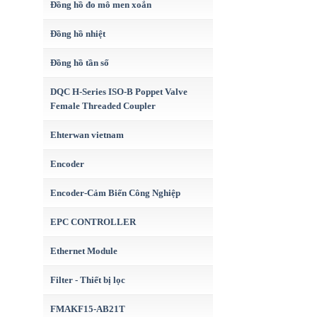
Đồng hồ đo mô men xoắn
Đồng hồ nhiệt
Đồng hồ tần số
DQC H-Series ISO-B Poppet Valve
Female Threaded Coupler
Ehterwan vietnam
Encoder
Encoder-Cảm Biến Công Nghiệp
EPC CONTROLLER
Ethernet Module
Filter - Thiết bị lọc
FMAKF15-AB21T