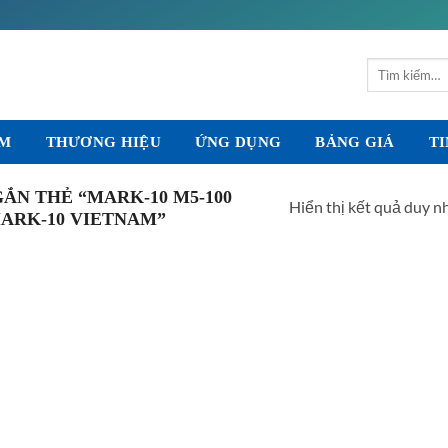
Tìm
kiếm:
ẨM
THƯƠNG HIỆU
ỨNG DỤNG
BẢNG GIÁ
TI
ẮN THẺ “MARK-10 M5-100
Hiển thị kết quả duy n
MARK-10 VIETNAM”