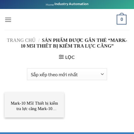
Bỏ
Industry Automation
Home
qua
nội
0
dung
TRANG CHỦ
/
SẢN PHẨM ĐƯỢC GẮN THẺ “MARK-
10 M5I THIẾT BỊ KIỂM TRA LỰC CĂNG”
LỌC
CẢM BIẾN
Mark-10 M5I Thiết bị kiểm
tra lực căng Mark-10
Vietnam