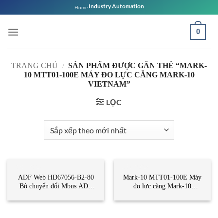
Bỏ
Industry Automation
Home
qua
nội
0
dung
TRANG CHỦ
/
SẢN PHẨM ĐƯỢC GẮN THẺ “MARK-
10 MTT01-100E MÁY ĐO LỰC CĂNG MARK-10
VIETNAM”
LỌC
CẢM BIẾN
CẢM BIẾN
ADF Web HD67056-B2-80
Mark-10 MTT01-100E Máy
Bộ chuyển đổi Mbus ADF
đo lực căng Mark-10
Web Vietnam
Vietnam